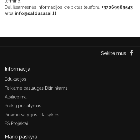
termino.
Dėl išsamesnės informacijos kreipkitės telefonu
+37069989543
arba
info@saldususai.lt
Sekite mus
Informacija
Edukacijos
Teikiame paslaugas Bitininkams
Atsiliepimai
Prekių pristatymas
Pirkimo sąlygos ir taisyklės
ES Projektai
Mano paskyra