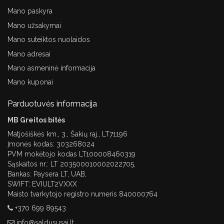
Mano paskyra
Mano užsakymai
Mano suteiktos nuolaidos
Mano adresai
Mano asmeninė informacija
Mano kuponai
Parduotuvės informacija
MB Greitos bitės
Matjošiškės km., 3., Šakių raj., LT71196
Įmonės kodas: 303268024
PVM mokėtojo kodas LT100008460319
Sąskaitos nr.: LT 203500010002022705,
Bankas: Paysera LT, UAB,
SWIFT: EVIULT2VXXX
Maisto tvarkytojo registro numeris 840000764
+370 699 89543
info@saldususai.lt