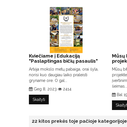
Kviečiame į Edukaciją
Mūsų 
"Paslaptingas bičių pasaulis"
proje
Artėja mokslo metų pabaiga, orai šyla,
Mūsų bi
norisi kuo daugiau laiko praleisti
projekte
gryname ore. O gal...
įvertin
šeimas...
Geg 8, 2023
2414
Bal 1
Skaityti
Skaityt
22 kitos prekės toje pačioje kategorijoje