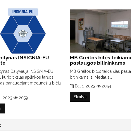
bitynas INSIGNIA-EU
MB Greitos bitės teikiam
kte
paslaugos bitininkams
tynas Dalyvauja INSIGNIA-EU
MB Greitos bitės teikia šias pasl
, kurio tikslas aplinkos taršos
bitinikams. 1. Medaus...
imas panaudojant medunešių bičių
Bal 1, 2023
2054
.
Skaityti
9, 2023
2059
i
: