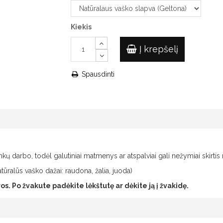
Kiekis
Į krepšelį
Spausdinti
ų darbo, todėl galutiniai matmenys ar atspalviai gali nežymiai skirti
atūralūs vaško dažai: raudona, žalia, juoda)
. Po žvakute padėkite lėkštutę ar dėkite ją į žvakidę.