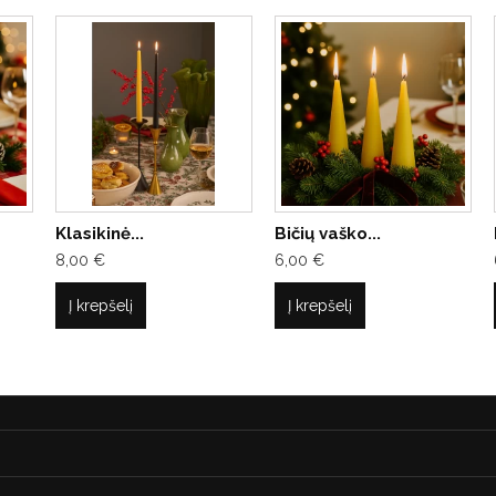
Klasikinė...
Bičių vaško...
8,00 €
6,00 €
Į krepšelį
Į krepšelį