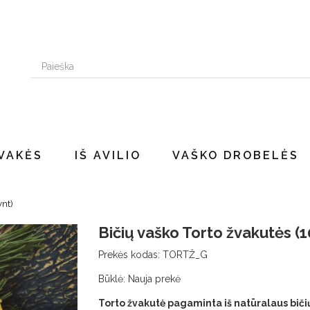
VAKĖS
IŠ AVILIO
VAŠKO DROBELĖS
vnt)
Bičių vaško Torto žvakutės (1
Prekės kodas:
TORTŽ_G
Būklė:
Nauja prekė
Torto žvakutė pagaminta iš natūralaus bič