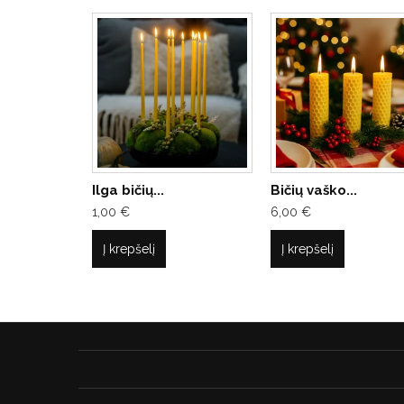
Ilga bičių...
Bičių vaško...
1,00 €
6,00 €
Į krepšelį
Į krepšelį