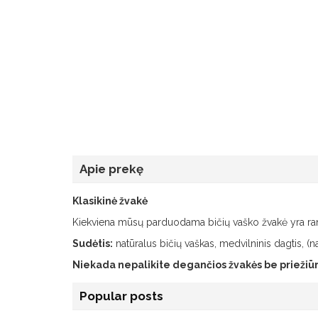
Apie prekę
Klasikinė žvakė
Kiekviena mūsų parduodama bičių vaško žvakė yra rank
Sudėtis:
natūralus bičių vaškas, medvilninis dagtis, (n
Niekada nepalikite degančios žvakės be priežiūros
Popular posts