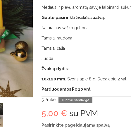
Medaus ir pievų aromatą savyje talpinanti, sukur
Galite pasirinkti žvakės spalvą:
Natūralaus vaško geltona
Tamsiai raudona
Tamsiai žalia
Juoda
Žvakių dydis:
10x120 mm
. Svoris apie 8 g. Dega apie 2 val.
Parduodamos Po 10 vnt
5
Prekės
Turime sandėlyje
5,00 €
su PVM
Pasirinkite pageidaujamą spalvą