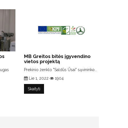
os
MB Greitos bitės įgyvendino
vietos projektą
augas
Prekinio ženklo "Saldūs Ūsai" sąvininkė...
Lie 1, 2022
1904
Skaityti