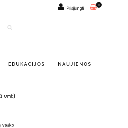
0
Prisijungti
EDUKACIJOS
NAUJIENOS
0 vnt)
ių vaško