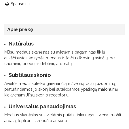
Spausdinti
Apie prekę
Natūralus
Mūsų medaus skanėstas su avietėmis pagamintas tik iš
aukščiausios kokybės
medaus
ir šalčiu džiovintų aviečių, be
cheminių priedų ar dirbtinių aromatų.
Subtilaus skonio
Avietės
medui
suteikia gaivinančią ir švelnią vaisių užuominą,
praturtindamos jo skonį bei suteikdamos ypatingą malonumą
kiekvienam Jūsų skonio receptoriui.
Universalus panaudojimas
Medaus skanėstas su avietėmis puikiai tinka ragauti vieną, ruošti
arbatą, tepti ant skrebučio ar sūrio.