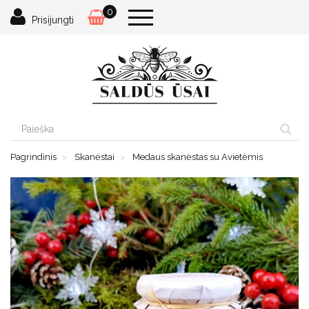
0
Prisijungti
Pagrindinis
Skanėstai
Medaus skanėstas su Avietėmis