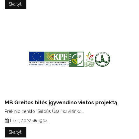
Skaityti
MB Greitos bitės įgyvendino vietos projektą
Prekinio ženklo "Saldūs Ūsai" sąvininkė...
Lie 1, 2022
1904
Skaityti