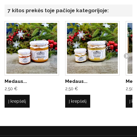
7 kitos prekės toje pačioje kategorijoje:
Medaus...
Medaus...
Meda
2,50 €
2,50 €
2,50 
Į krepšelį
Į krepšelį
Į kr