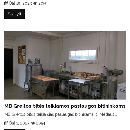
Bal 19, 2023
2059
Skaityti
MB Greitos bitės teikiamos paslaugos bitininkams
MB Greitos bitės teikia šias paslaugas bitinikams. 1. Medaus...
Bal 1, 2023
2054