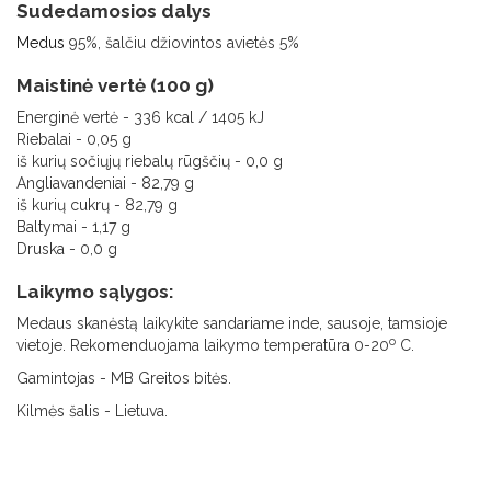
Sudedamosios dalys
Medus
95%, šalčiu džiovintos avietės 5%
Maistinė vertė (100 g)
Energinė vertė - 336 kcal / 1405 kJ
Riebalai - 0,05 g
iš kurių sočiųjų riebalų rūgščių - 0,0 g
Angliavandeniai - 82,79 g
iš kurių cukrų - 82,79 g
Baltymai - 1,17 g
Druska - 0,0 g
Laikymo sąlygos:
Medaus skanėstą laikykite sandariame inde, sausoje, tamsioje
o
vietoje. Rekomenduojama laikymo temperatūra 0-20
C.
Gamintojas - MB Greitos bitės.
Kilmės šalis - Lietuva.
EAN 250 g. 4779057930283
EAN 40 g. 4779057930290