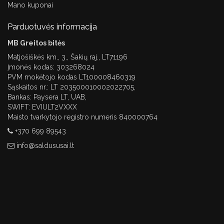
Mano kuponai
Parduotuvės informacija
MB Greitos bitės
Matjošiškės km., 3., Šakių raj., LT71196
Įmonės kodas: 303268024
PVM mokėtojo kodas LT100008460319
Sąskaitos nr.: LT 203500010002022705,
Bankas: Paysera LT, UAB,
SWIFT: EVIULT2VXXX
Maisto tvarkytojo registro numeris 840000764
+370 699 89543
info@saldususai.lt