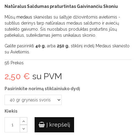
Natūralus Saldumas praturtintas Gaivinančiu Skoniu
Mūsų
medaus
skanėstas su šaltyje džiovintomis avietėmis -
subtilus derinys tarp natūralaus medaus saldumo ir aviečių
suteikto gaivumo. Šis nuostabus produktas praturtins jūsų
patiekalus, suteikdamas jiems unikalaus skonio.
Galite pasirinkti
40 g.
arba
250 g.
stiklinį indelį Medaus skanėsto
su Avietėmis.
56
Prekės
2,50 €
su PVM
Pasirinkite norimą stiklainiuko dydį
Kiekis
Į krepšelį